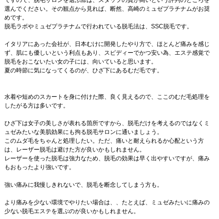
ですので、脱毛サロンを選ぶ際は、スタッフの質が高いという評判のところを
選んでください。その観点から見れば、断然、高崎のミュゼプラチナムがお奨
めです。
脱毛ラボやミュゼプラチナムで行われている脱毛法は、SSC脱毛です。
イタリアにあった会社が、日本むけに開発したやり方で、ほとんど痛みを感じ
ず、肌にも優しいという利点もあり、スピディーでかつ安い為、エステ感覚で
脱毛をおこないたい女の子には、向いていると思います。
夏の時節に気になってくるのが、ひざ下にあるむだ毛です。
水着や短めのスカートを身に付けた際、良く見えるので、ここのむだ毛処理を
したがる方は多いです。
ひざ下は女子の美しさが表れる箇所ですから、脱毛だけを考えるのではなくミ
ュゼみたいな美肌効果にも拘る脱毛サロンに通いましょう。
このムダ毛をちゃんと処理したい。ただ、痛いと耐えられるか心配という方
は、レーザー脱毛は避けた方が良いかもしれません。
レーザーを使った脱毛は強力なため、脱毛の効果は早く出やすいですが、痛み
もおもったより強いです。
強い痛みに我慢しきれないで、脱毛を断念してしまう方も。
より痛みを少ない環境でやりたい場合は、、たとえば、ミュゼみたいに痛みの
少ない脱毛エステを選ぶのが良いかもしれません。